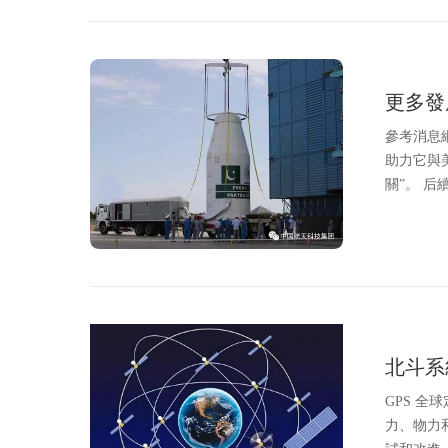
更多發
參考消息
助力它與
關”。 后續
北斗系
GPS 全
力、物力